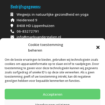
Bedrijfsgegevens:
Wegwijs in natuurlijke gezondheid en yoga
Heidereed 9
8408 HD Lippenhuizen
06-83272791
info@markvandergalien.nl
www.markvandergalien.nl
Cookie toestemming
beheren
KvK-nummer: 5005297
Om de beste ervaringen te bieden, gebruiken wij technologieën zoals
cookies om apparaatinformatie op te slaan en/of te raadplegen. Door
toestemming te geven voor deze technologieën kunnen wij gegevens
zoals surfgedrag of unieke ID's op deze site verwerken. Als u geen
toestemming geeft of uw toestemming intrekt, kan dit negatieve
gevolgen hebben voor bepaalde kenmerken en functies.
Algemene voorwaarden
Disclaimer
Accepteren
Privacybeleid
Cookies
Voorkeuren wijzigen