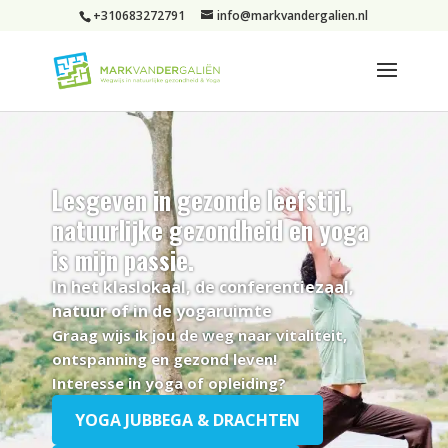
+310683272791
info@markvandergalien.nl
Lesgeven in gezonde leefstijl,
natuurlijke gezondheid en yoga
is mijn passie.
In het klaslokaal, de conferentiezaal,
natuur of in de yogaruimte
Graag wijs ik jou de weg naar vitaliteit,
ontspanning en gezond leven!
Interesse in yoga of opleiding?
YOGA JUBBEGA & DRACHTEN