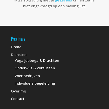
Ik ga zorgvuldig met je
gegevens
om en zet je
niet ongevraagd op een mailinglijst.
Pagina’s
Home
Diensten
Yoga Jubbega & Drachten
Onderwijs & cursussen
Voor bedrijven
Individuele begeleiding
Over mij
Contact